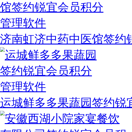
济南虹济中药中医馆签约
运城鲜多多果蔬园签约锐